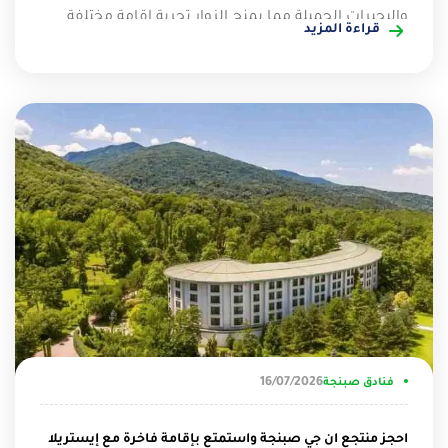
والبحيرات الجميلة مما يمنح الزوار تجربة إقامة مختلفة
قراءة المزيد
تنبض بالراحة والاسترخاء، كما توفر مجموعة واسعة من
المرافق الحديثة والخدمات الراقية التي تلبي احتياجات
العائلات والأزواج والمسافرين الباحثين عن الخصوصية،
ويستمتع الزوار بإطلالات طبيعية خلابة وأنشطة متنوعة
تضيف المزيد من المتعة إلى الرحلة. ما الذي يميز الإقامة
في منتجع صبنجة في تركيا؟ توفر الإقامة في منتجع صبنجة
في تركيا تجربة تجمع بين الهدوء والطبيعة والخدمات
المتكاملة التي تناسب العائلات والأزواج، كما تمنح الزوار
فرصة الاستمتاع بالأجواء الطبيعية وتتمثل مميزات
الإقامة فيما يلي: الاستمتاع بإطلالات مباشرة على
البحيرات والغابات التي تضيف أجواء هادئة طوال فترة
الإقامة. تنوع خيارات الإقامة بين الفلل والأكواخ والأجنحة
داخل أفضل منتجعات صبنجة بما يناسب مختلف
الاحتياجات. القرب من أشهر المعالم السياحية والأنشطة
16/07/2026
فنادق صبنجة
الترفيهية مما يسهل التنقل والاستمتاع بالرحلة. توفير
مرافق متكاملة تشمل المطاعم والجلسات الخارجية
احجز منتجع ان جي صبنجة واستمتع بإقامة فاخرة مع إيستريلا