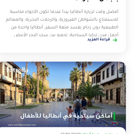
أفضل وقت لزيارة أنطاليا يبدأ عندما تكون الأجواء مناسبة
للاستمتاع بالشواطئ الفيروزية، والرحلات البحرية، والمعالم
الطبيعية دون زحام يفسد متعة السفر، أنطاليا واحدة من
أجمل مدن تركيا السياحية، تجمع بين سحر البحر الأبيض
قراءة المزيد
المتوسط، فخامة المنتجعات، وروعة الأماكن التاريخية
والطبيعية في تجربة واحدة لا تُنسى، لكن جمال الرحلة لا
يعتمد فقط على اختيار الوجهة، بل على اختيار الموسم
المناسب الذي يمنحك طقس مريح، أسعار أفضل، وأنشطة
أكثر تنوعًا. متى يكون أفضل وقت لزيارة أنطاليا يعتمد على
طبيعة الرحلة التي يرغب بها السائح سواء كانت للاستمتاع
بالشواطئ أو القيام بجولات سياحية بين المعالم الطبيعية
والتاريخية، ويعتبر فصل الربيع من أكثر الفترات اعتدالًا حيث
يكون الطقس لطيف ومناسب للاستكشاف بدون ازدحام
كبير، كما يشهد فصل الصيف ذروة النشاط السياحي ويعد
أفضل وقت لزيارة أنطاليا لمحبي البحر والأنشطة المائية،
بينما يمنح الخريف أجواء أكثر هدوء مع درجات حرارة مريحة