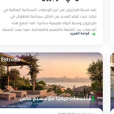
تعد مدينة طرابزون من أبرز الوجهات السياحية العائلية في
تركيا، حيث توفر العديد من اماكن سياحية للاطفال في
طرابزون وسط أجواء طبيعية ساحرة، كما تجمع هذه
الوجهات بين المتعة والتعليم والمغامرة، مما يمنح الصغار
قراءة المزيد
تجارب لا تنسى خلال الرحلة، ومن الحدائق الخضراء والألعاب
الترفيهية إلى المرافق التفاعلية والأنشطة الخارجية، تقدم
طرابزون خيارات متنوعة تلبي مختلف الأعمار والاهتمامات،
لتجعل من العطلة العائلية تجربة مليئة بالمرح والسعادة.
لماذا تعتبر طرابزون وجهة مناسبة للأطفال والعائلات؟ تعد
طرابزون وجهة مناسبة للأطفال والعائلات لأنها تتمتع
بالعديد من اماكن سياحية للاطفال في طرابزون كما وفر
مزيجًا من الطبيعة الآمنة، الأنشطة الترفيهية المتنوعة،
والأجواء العائلية المريحة، فضلاً عن العديد من المميزات التي
تتمتع بها السياحة في طرابزون للأطفال مثل: توفر الطبيعة
الخضراء والبحيرات كأوزنجول مساحات واسعة، وآمنة تتيح
للأطفال اللعب والجري وركوب الدراجات الهوائية بحرية تامة