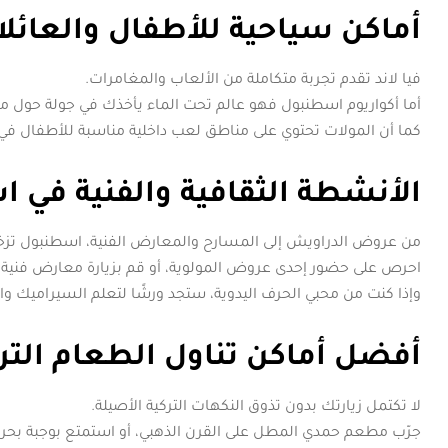
أماكن سياحية للأطفال والعائل
فيا لاند تقدم تجربة متكاملة من الألعاب والمغامرات.
أما أكواريوم اسطنبول فهو عالم تحت الماء يأخذك في جولة حول م
كما أن المولات تحتوي على مناطق لعب داخلية مناسبة للأطفال في 
الأنشطة الثقافية والفنية في 
من عروض الدراويش إلى المسارح والمعارض الفنية، اسطنبول تزخر 
احرص على حضور إحدى عروض المولوية، أو قم بزيارة معارض فنية ف
وإذا كنت من محبي الحرف اليدوية، ستجد ورشًا لتعلم السيراميك وال
أفضل أماكن تناول الطعام التر
لا تكتمل زيارتك بدون تذوق النكهات التركية الأصيلة.
جرّب مطعم حمدي المطل على القرن الذهبي، أو استمتع بوجبة بحري