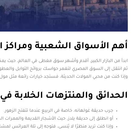
أهم الأسواق الشعبية ومراكز 
ابدأ من البازار الكبير، أقدم وأشهر سوق مغطى في العالم، حيث يمكن
ثم انتقل إلى السوق المصري لتغمر حواسك بروائح التوابل والعطور
وإذا كنت من محبي المولات الحديثة، فستجد خيارات رائعة مثل مول
الحدائق والمنتزهات الخلابة ف
جرب حديقة غولهانه، خاصة في الربيع عندما تتفتح الزهور.
أو انطلق إلى حديقة يلدز، حيث الأشجار القديمة والممرات اله
وإذا كنت تريد منظرًا لا يُنسى، فتوجه إلى تلة العرائس لم