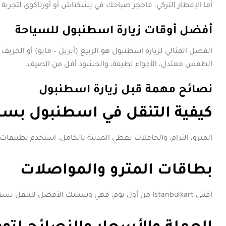
أما الإفطار التركي، فاحجز صباحك في بشكتاش أو أورتاكوي لتجربة 
أفضل أوقات زيارة اسطنبول للسياحة
الفصل المثالي لزيارة اسطنبول هو الربيع (أبريل – مايو) أو الخريف (
الطقس معتدل، الأجواء لطيفة، والحشود أقل من الصيف.
نصائح مهمة قبل زيارة اسطنبول
كيفية التنقل في اسطنبول بسه
المترو، الترام، والحافلات تغطي المدينة بالكامل. استخدم تطبيقات
بطاقات المترو والمواصلات
اقتني Istanbulkart من أول يوم، فهي وسيلتك الأفضل للتنقل بسعر منخفض.