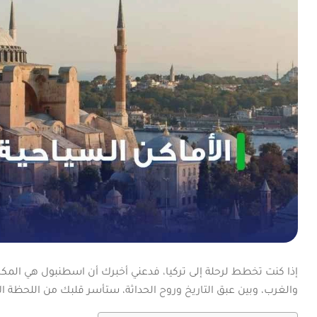
إذا كنت تخطط لرحلة إلى تركيا، فدعني أخبرك أن اسطنبول هي المكا
والغرب، وبين عبق التاريخ وروح الحداثة، ستأسر قلبك من اللحظة ال