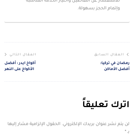
للاستفسار عن التفاصيل واختيار الخدمة المناسبة
وإتمام الحجز بسهولة.
المقال السابق
المقال التالي
رمضان في تركيا:
أكواخ ايدر : أفضل
أفضل الأماكن
الأكواخ على النهر
والأنشطة الرمضانية
لشهر العسل
مع إيستريلا
اترك تعليقاً
لن يتم نشر عنوان بريدك الإلكتروني.
الحقول الإلزامية مشار إليها
بـ
*