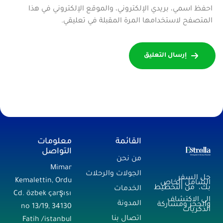
احفظ اسمي، بريدي الإلكتروني، والموقع الإلكتروني في هذا
المتصفح لاستخدامها المرة المقبلة في تعليقي.
إرسال التعليق
القائمة
معلومات
التواصل
من نحن
Mimar
الجولات والرحلات
حل السفر
Kemalettin, Ordu
الشامل الخاص
بك، من التخطيط
الخدمات
Cd. özbek çarşısı
إلى الاكتشاف
المدونة
والحجز ومشاركة
no 13/19, 34130
الذكريات
اتصال بنا
Fatih /istanbul