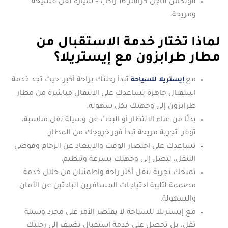
فولكس فاجن كرافتر 16 راكب – سيارة نقل فسيحة
ومريحة.
لماذا تختار خدمة الاستقبال من
مطار طرابزون مع إيستريلا؟
مع
تبدأ رحلتك براحة أكبر، حيث تجد خدمة
إيستريلا للسياحة
استقبال جاهزة تساعدك على الانتقال مباشرة من مطار
طرابزون إلى وجهتك بكل سهولة.
بدلًا من عناء الانتظار أو البحث عن وسيلة نقل مناسبة،
توفر تجربة مريحة تبدأ فور خروجك من المطار.
تساعدك على اختصار الوقت والابتعاد عن الزحام وفوضى
التنقل، لتصل إلى وجهتك بسرعة وتنظيم.
تمنحك تجربة تنقل أكثر راحة واطمئنان من خلال خدمة
مصممة لتلبية احتياجات المسافرين الباحثين عن الأمان
والسهولة.
مع إيستريلا للسياحة لا يقتصر الأمر على مجرد وسيلة
نقل، بل تحصل على خدمة استقبال تضيف إلى رحلتك