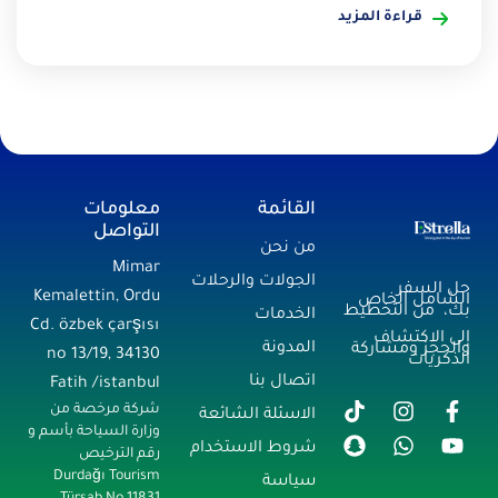
قراءة المزيد
القائمة
معلومات
التواصل
من نحن
Mimar
الجولات والرحلات
حل السفر
Kemalettin, Ordu
الشامل الخاص
بك، من التخطيط
الخدمات
Cd. özbek çarşısı
إلى الاكتشاف
المدونة
والحجز ومشاركة
no 13/19, 34130
الذكريات
اتصال بنا
Fatih /istanbul
شركة مرخصة من
الاسئلة الشائعة
وزارة السياحة بأسم و
شروط الاستخدام
رقم الترخيص
Durdağı Tourism
سياسة