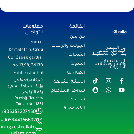
القائمة
معلومات
التواصل
من نحن
Mimar
الجولات والرحلات
حل السفر
Kemalettin, Ordu
الشامل الخاص
بك، من التخطيط
الخدمات
Cd. özbek çarşısı
إلى الاكتشاف
المدونة
والحجز ومشاركة
no 13/19, 34130
الذكريات
اتصال بنا
Fatih /istanbul
شركة مرخصة من
الاسئلة الشائعة
وزارة السياحة بأسم و
شروط الاستخدام
رقم الترخيص
Durdağı Tourism
سياسة
Türsab No 11831
الخصوصية
905357227450+
905344166692+
info@estrellato
urism.com