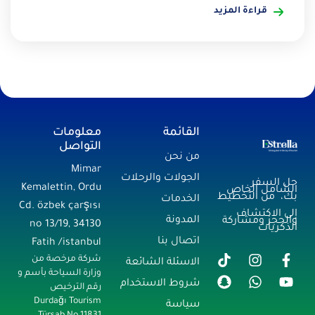
قراءة المزيد
القائمة
معلومات
التواصل
من نحن
Mimar
الجولات والرحلات
حل السفر
Kemalettin, Ordu
الشامل الخاص
بك، من التخطيط
الخدمات
Cd. özbek çarşısı
إلى الاكتشاف
المدونة
والحجز ومشاركة
no 13/19, 34130
الذكريات
اتصال بنا
Fatih /istanbul
شركة مرخصة من
الاسئلة الشائعة
وزارة السياحة بأسم و
شروط الاستخدام
رقم الترخيص
Durdağı Tourism
سياسة