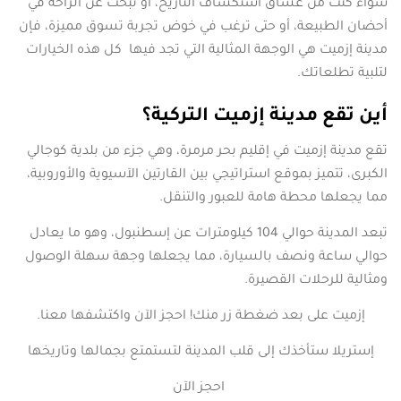
سواء كنت من عشاق استكشاف التاريخ، أو تبحث عن الراحة في
أحضان الطبيعة، أو حتى ترغب في خوض تجربة تسوق مميزة، فإن
مدينة إزميت هي الوجهة المثالية التي تجد فيها كل هذه الخيارات
لتلبية تطلعاتك.
أين تقع مدينة إزميت التركية؟
تقع مدينة إزميت في إقليم بحر مرمرة، وهي جزء من بلدية كوجالي
الكبرى، تتميز بموقع استراتيجي بين القارتين الآسيوية والأوروبية،
مما يجعلها محطة هامة للعبور والتنقل.
تبعد المدينة حوالي 104 كيلومترات عن إسطنبول، وهو ما يعادل
حوالي ساعة ونصف بالسيارة، مما يجعلها وجهة سهلة الوصول
ومثالية للرحلات القصيرة.
إزميت على بعد ضغطة زر منك! احجز الآن واكتشفها معنا.
إستريلا ستأخذك إلى قلب المدينة لتستمتع بجمالها وتاريخها
احجز الآن