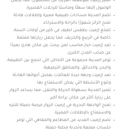
تتميز إزميت بموقعها القريب من إسطنبول، مما يجعل
الوصول إليها سهلًا ومناسبًا للرحلات القصيرة.
تضم المدينة مساحات طبيعية مميزة وإطلالات هادئة
تمنح الزائر شعورًا بالراحة والاسترخاء.
تتمتع إزميت بطقس لطيف في كثير من أوقات السنة،
خاصة في الربيع والخريف، مما يجعل زيارتها ممتعة.
تعد إزميت خيار مناسب لمن يبحث عن مكان هادئ بعيدًا
عن صخب المدن الكبرى.
توفر المدينة مجموعة من الأماكن التي تجمع بين الطبيعة،
والبحر، والحدائق، والمناطق الترفيهية.
تعد إزميت وجهة جيدة للعائلات بفضل أجوائها الهادئة
وتنوع الأنشطة التي يمكن الاستمتاع بها.
تتميز المدينة بسهولة الحركة والتنقل، مما يساعد الزوار
على زيارة أكثر من مكان براحة أكبر.
تمنح الواجهة البحرية في إزميت الزوار فرصة جميلة للتنزه
والاستمتاع بالإطلالات المميزة.
تضم إزميت العديد من المطاعم والمقاهي التي توفر
جلسات ممتعة وتجربة محلية جميلة.