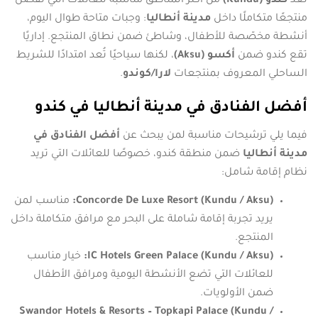
تُعد
كندو (Kundu)
من أكثر المناطق مناسبة للعائلات التي تفضّل
منتجعًا متكاملًا داخل
مدينة أنطاليا
: وجبات متاحة طوال اليوم،
أنشطة مخصّصة للأطفال، وشاطئ ضمن نطاق المنتجع. إداريًا
تقع كندو ضمن
أكسو (Aksu)
، لكنها سياحيًا تُعد امتدادًا للشريط
الساحلي المعروف بمنتجعات
لارا/كوندو
.
أفضل الفنادق في مدينة أنطاليا في كندو
فيما يلي ترشيحات مناسبة لمن يبحث عن
أفضل الفنادق في
مدينة أنطاليا
ضمن منطقة كندو، خصوصًا للعائلات التي تريد
نظام إقامة شامل:
Concorde De Luxe Resort (Kundu / Aksu):
مناسب لمن
يريد تجربة إقامة شاملة على البحر مع مرافق متكاملة داخل
المنتجع.
IC Hotels Green Palace (Kundu / Aksu):
خيار مناسب
للعائلات التي تضع الأنشطة اليومية ومرافق الأطفال
ضمن الأولويات.
Swandor Hotels & Resorts – Topkapi Palace (Kundu /