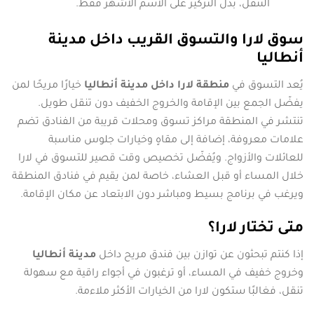
التنقل، بدل التركيز على الاسم الأشهر فقط.
سوق لارا والتسوق القريب داخل مدينة
أنطاليا
يُعد التسوق في
منطقة لارا داخل مدينة أنطاليا
خيارًا مريحًا لمن
يفضّل الجمع بين الإقامة والخروج الخفيف دون تنقل طويل.
تنتشر في المنطقة مراكز تسوق ومحلات قريبة من الفنادق تضم
علامات معروفة، إضافة إلى مقاهٍ وخيارات جلوس مناسبة
للعائلات والأزواج. ويُفضّل تخصيص وقت قصير للتسوق في لارا
خلال المساء أو قبل العشاء، خاصة لمن يقيم في فنادق المنطقة
ويرغب في برنامج بسيط ومباشر دون الابتعاد عن مكان الإقامة.
متى تختار لارا؟
إذا كنتم تبحثون عن توازن بين فندق مريح داخل
مدينة أنطاليا
وخروج خفيف في المساء، أو ترغبون في أجواء راقية مع سهولة
تنقل، فغالبًا ستكون لارا من الخيارات الأكثر ملاءمة.