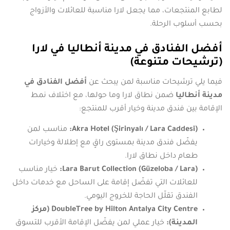
لطابع المنتجعات، مما يجعل لارا مناسبة للعائلات والأزواج
بحسب أسلوب الرحلة.
أفضل الفنادق في مدينة أنطاليا في لارا
(ترشيحات متنوعة)
فيما يلي ترشيحات مناسبة لمن يبحث عن
أفضل الفنادق في
مدينة أنطاليا
ضمن نطاق لارا وما حولها، مع اختلاف نمط
الإقامة بين فندق مدينة وخيار أقرب للمنتجع:
Akra Hotel (Şirinyalı / Lara Caddesi):
مناسب لمن
يفضّل فندق مدينة بمستوى راقٍ مع إطلالة وخيارات
طعام داخل نطاق لارا.
Lara Barut Collection (Güzeloba / Lara):
خيار مناسب
للعائلات التي تفضّل إقامة على الساحل مع خدمات داخل
الفندق تقلّل الحاجة للخروج اليومي.
DoubleTree by Hilton Antalya City Centre (مركز
المدينة):
خيار عملي لمن يفضّل الإقامة الأقرب للتسوق