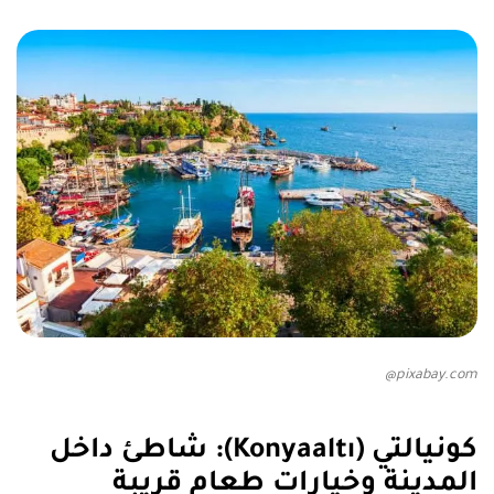
pixabay.com@
كونيالتي (Konyaaltı): شاطئ داخل
المدينة وخيارات طعام قريبة