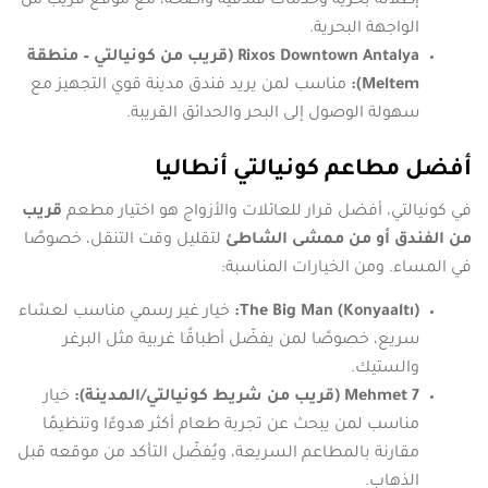
إطلالة بحرية وخدمات فندقية واضحة، مع موقع قريب من
الواجهة البحرية.
Rixos Downtown Antalya (قريب من كونيالتي – منطقة
Meltem):
مناسب لمن يريد فندق مدينة قوي التجهيز مع
سهولة الوصول إلى البحر والحدائق القريبة.
أفضل مطاعم كونيالتي أنطاليا
في كونيالتي، أفضل قرار للعائلات والأزواج هو اختيار مطعم
قريب
من الفندق أو من ممشى الشاطئ
لتقليل وقت التنقل، خصوصًا
في المساء. ومن الخيارات المناسبة:
The Big Man (Konyaaltı):
خيار غير رسمي مناسب لعشاء
سريع، خصوصًا لمن يفضّل أطباقًا غربية مثل البرغر
والستيك.
7 Mehmet (قريب من شريط كونيالتي/المدينة):
خيار
مناسب لمن يبحث عن تجربة طعام أكثر هدوءًا وتنظيمًا
مقارنة بالمطاعم السريعة، ويُفضّل التأكد من موقعه قبل
الذهاب.