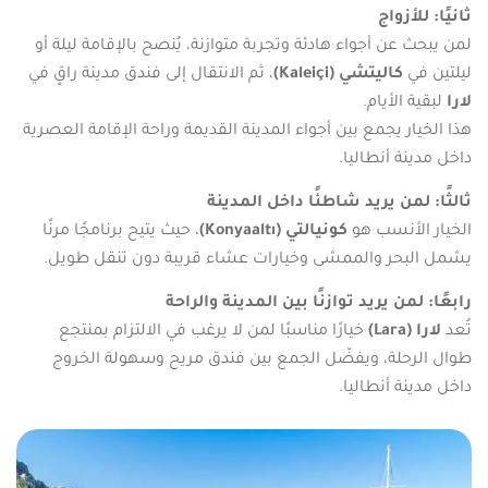
ثانيًا: للأزواج
لمن يبحث عن أجواء هادئة وتجربة متوازنة، يُنصح بالإقامة ليلة أو
ليلتين في
كاليتشي (Kaleiçi)
، ثم الانتقال إلى فندق مدينة راقٍ في
لارا
لبقية الأيام.
هذا الخيار يجمع بين أجواء المدينة القديمة وراحة الإقامة العصرية
داخل مدينة أنطاليا.
ثالثًا: لمن يريد شاطئًا داخل المدينة
الخيار الأنسب هو
كونيالتي (Konyaaltı)
، حيث يتيح برنامجًا مرنًا
يشمل البحر والممشى وخيارات عشاء قريبة دون تنقل طويل.
رابعًا: لمن يريد توازنًا بين المدينة والراحة
تُعد
لارا (Lara)
خيارًا مناسبًا لمن لا يرغب في الالتزام بمنتجع
طوال الرحلة، ويفضّل الجمع بين فندق مريح وسهولة الخروج
داخل مدينة أنطاليا.