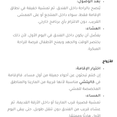
بعد الوصول:
يُنصح بالراحة داخل الفندق، ثم تمشية خفيفة في نطاق
الإقامة فقط، سواء داخل المنتجع أو على الممشى
القريب، دون الالتزام بأي برنامج خارجي.
العشاء:
يفضّل أن يكون داخل الفندق في اليوم الأول، لأن ذلك
يختصر الوقت والجهد ويمنح الأطفال فرصة للراحة
المبكرة.
للأزواج
اختيار الإقامة:
إن كنتم تبحثون عن أجواء جميلة من أول مساء، فالإقامة
في
كاليتشي
مناسبة لأنها قريبة من المارينا والمناطق
المخصصة للمشي.
المساء:
تمشية قصيرة قرب المارينا أو داخل الأزقة القديمة، ثم
عشاء قريب من الفندق دون تنقل طويل، حتى يبقى اليوم
الأول هادئًا وممتعًا.