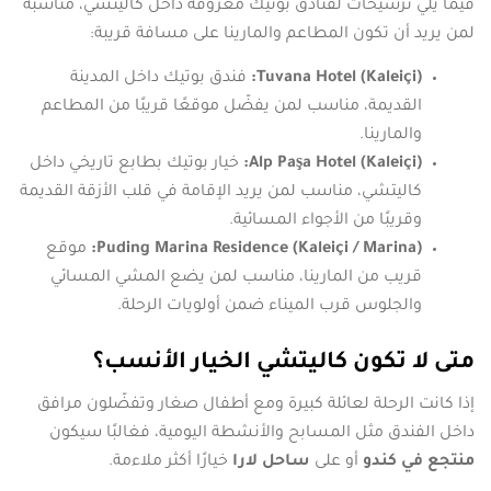
فيما يلي ترشيحات لفنادق بوتيك معروفة داخل كاليتشي، مناسبة
لمن يريد أن تكون المطاعم والمارينا على مسافة قريبة:
Tuvana Hotel (Kaleiçi):
فندق بوتيك داخل المدينة
القديمة، مناسب لمن يفضّل موقعًا قريبًا من المطاعم
والمارينا.
Alp Paşa Hotel (Kaleiçi):
خيار بوتيك بطابع تاريخي داخل
كاليتشي، مناسب لمن يريد الإقامة في قلب الأزقة القديمة
وقريبًا من الأجواء المسائية.
Puding Marina Residence (Kaleiçi / Marina):
موقع
قريب من المارينا، مناسب لمن يضع المشي المسائي
والجلوس قرب الميناء ضمن أولويات الرحلة.
متى لا تكون كاليتشي الخيار الأنسب؟
إذا كانت الرحلة لعائلة كبيرة ومع أطفال صغار وتفضّلون مرافق
داخل الفندق مثل المسابح والأنشطة اليومية، فغالبًا سيكون
منتجع في كندو
أو على
ساحل لارا
خيارًا أكثر ملاءمة.