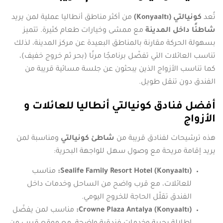
تُعد
كونيالتي (Konyaaltı)
من أكثر مناطق أنطاليا عملية لمن يريد
شاطئًا داخل المدينة
مع ممشى وخيارات طعام كثيرة. تتميز
بسهولة الحركة مقارنة بالمناطق البعيدة عن مركز المدينة، لذلك
تناسب العائلات التي تفضّل برنامجًا مرنًا (بحر ثم خروج خفيف)،
كما تناسب الأزواج الذين يبحثون عن جلسة مسائية قريبة من
الفندق دون تنقل طويل.
أفضل فنادق كونيالتي أنطاليا للعائلات و
الأزواج
هذه ترشيحات لفنادق قريبة من
شاطئ كونيالتي
ومناسبة لمن
يريد إقامة مريحة مع وصول سهل للواجهة البحرية:
Sealife Family Resort Hotel (Konyaaltı):
مناسب
للعائلات، مع قرب واضح من الساحل وخدمات داخل
الفندق تقلّل الحاجة للخروج اليومي.
Crowne Plaza Antalya (Konyaaltı):
مناسب لمن يفضّل