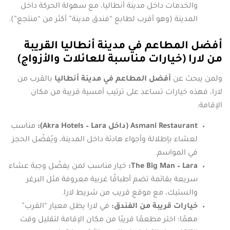
والخدمات داخل مدينة أنطاليا، مع سهولة الحركة داخل
المدينة (وهو أقرب لطابع “فندق مدينة” أكثر من “منتجع”).
أفضل المطاعم في مدينة أنطاليا القريبة
من لارا (خيارات مناسبة للعائلات والأزواج)
ولمن يبحث عن
أفضل المطاعم في مدينة أنطاليا
بالقرب من
لارا، فهذه خيارات تساعد على ترتيب أمسية قريبة من مكان
الإقامة:
Asmani Restaurant (داخل Akra Hotels – Lara):
مناسب
لعشاء بإطلالة وأجواء هادئة داخل المدينة، ويُفضّل الحجز
في المواسم.
The Big Man – Lara:
خيار مناسب لمن يفضّل وجبة عشاء
سريعة بقائمة تضم أطباقًا غربية معروفة مثل البرغر
والستيك، مع موقع قريب من شريط لارا.
خيارات قريبة من الفندق:
في لارا يظل معيار “القرب”
مهمًا؛ اختر مطعمًا قريبًا من مكان الإقامة لتقليل وقت