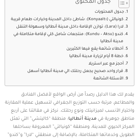
جدول المحتوى
جدول المحتويات
كونيالتي (Konyaaltı): شاطئ داخل المدينة وخيارات طعام قريبة
لارا (Lara): توازن الإقامة داخل مدينة أنطاليا وسهولة التنقل
كندو (Kundu – Aksu): منتجعات شامل كلي لإقامة متكاملة في
مدينة أنطاليا
أخطاء شائعة يقع فيها الكثيرين
خطة 8 أيام لزيارة مدينة أنطاليا
أحجز مع عبر استريلا
قرار واحد صحيح يجعل رحلتك الي مدينة أنطاليا أسهل
الأسئلة الشائعة
يقدم لك هذا الدليل رصداً من أرض الواقع لأفضل الفنادق
والمطاعم، مرتبة حسب التوزيع الجغرافي لتسهيل عملية المقارنة
واختيار الأنسب لميزانيتك ونوع رحلتك. نركز في مقالتنا على أربع
مناطق جوهرية في
مدينة أنطاليا
: منطقة “كاليتشي” التي تمثل
المركز الحيوي للمدينة، ومنطقة “كونيالتي” المعروفة بساحلها
الطويل وخدماتها المتكاملة، بالإضافة إلى منطقتي “لارا” و”كندو”