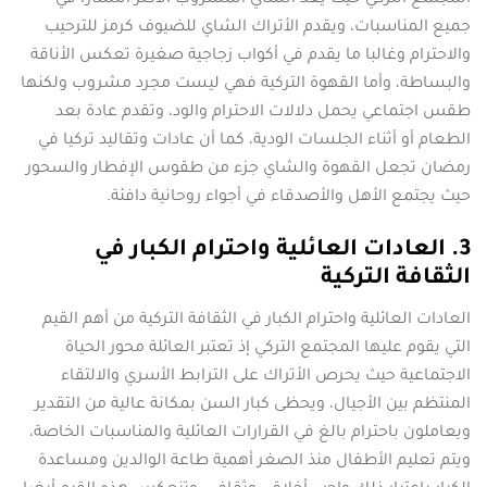
المجتمع التركي حيث يعد الشاي المشروب الأكثر انتشارا في
جميع المناسبات، ويقدم الأتراك الشاي للضيوف كرمز للترحيب
والاحترام وغالبا ما يقدم في أكواب زجاجية صغيرة تعكس الأناقة
والبساطة، وأما القهوة التركية فهي ليست مجرد مشروب ولكنها
طقس اجتماعي يحمل دلالات الاحترام والود، وتقدم عادة بعد
الطعام أو أثناء الجلسات الودية، كما أن عادات وتقاليد تركيا في
رمضان تجعل القهوة والشاي جزء من طقوس الإفطار والسحور
حيث يجتمع الأهل والأصدقاء في أجواء روحانية دافئة.
3. العادات العائلية واحترام الكبار في
الثقافة التركية
العادات العائلية واحترام الكبار في الثقافة التركية من أهم القيم
التي يقوم عليها المجتمع التركي إذ تعتبر العائلة محور الحياة
الاجتماعية حيث يحرص الأتراك على الترابط الأسري والالتقاء
المنتظم بين الأجيال، ويحظى كبار السن بمكانة عالية من التقدير
ويعاملون باحترام بالغ في القرارات العائلية والمناسبات الخاصة،
ويتم تعليم الأطفال منذ الصغر أهمية طاعة الوالدين ومساعدة