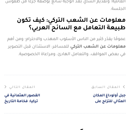
العائلية؛ وتقديم الشاي بعد الوجبة شائع بوصفه جزءًا من طقوس
الجلسة.
معلومات عن الشعب التركي: كيف تكون
طبيعة التعامل مع السائح العربي؟
عمومًا يقدّر كثير من الناس الأسلوب المهذب والاحترام؛ ومن أهم
معلومات عن الشعب التركي
للمسافر: الاستئذان قبل التصوير
في بعض المواقف، والتعامل الهادئ، ومراعاة الخصوصية.
المقال السابق
المقال التالي
جبل أولوداغ المكان
القصور العثمانية في
المثالي للتزلج على
تركيا: فخامة التاريخ
الجليد
وروعة العمارة