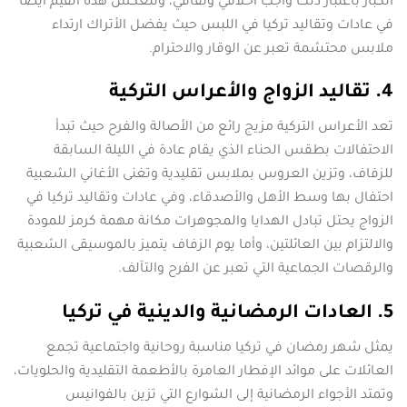
الكبار باعتبار ذلك واجب أخلاقي وثقافي، وتنعكس هذه القيم أيضا
في عادات وتقاليد تركيا في اللبس حيث يفضل الأتراك ارتداء
ملابس محتشمة تعبر عن الوقار والاحترام.
4. تقاليد الزواج والأعراس التركية
تعد الأعراس التركية مزيج رائع من الأصالة والفرح حيث تبدأ
الاحتفالات بطقس الحناء الذي يقام عادة في الليلة السابقة
للزفاف، وتزين العروس بملابس تقليدية وتغنى الأغاني الشعبية
احتفال بها وسط الأهل والأصدقاء، وفي عادات وتقاليد تركيا في
الزواج يحتل تبادل الهدايا والمجوهرات مكانة مهمة كرمز للمودة
والالتزام بين العائلتين، وأما يوم الزفاف يتميز بالموسيقى الشعبية
والرقصات الجماعية التي تعبر عن الفرح والتآلف.
5. العادات الرمضانية والدينية في تركيا
يمثل شهر رمضان في تركيا مناسبة روحانية واجتماعية تجمع
العائلات على موائد الإفطار العامرة بالأطعمة التقليدية والحلويات،
وتمتد الأجواء الرمضانية إلى الشوارع التي تزين بالفوانيس