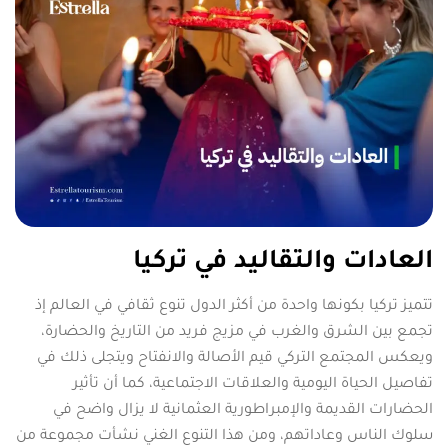
العادات والتقاليد في تركيا
تتميز تركيا بكونها واحدة من أكثر الدول تنوع ثقافي في العالم إذ
تجمع بين الشرق والغرب في مزيج فريد من التاريخ والحضارة،
ويعكس المجتمع التركي قيم الأصالة والانفتاح ويتجلى ذلك في
تفاصيل الحياة اليومية والعلاقات الاجتماعية، كما أن تأثير
الحضارات القديمة والإمبراطورية العثمانية لا يزال واضح في
سلوك الناس وعاداتهم، ومن هذا التنوع الغني نشأت مجموعة من