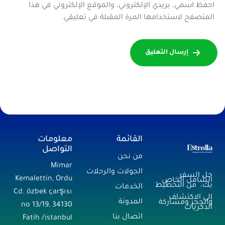
احفظ اسمي، بريدي الإلكتروني، والموقع الإلكتروني في هذا
المتصفح لاستخدامها المرة المقبلة في تعليقي.
إرسال التعليق
القائمة
معلومات
التواصل
من نحن
Mimar
الجولات والرحلات
حل السفر
Kemalettin, Ordu
الشامل الخاص
بك، من التخطيط
الخدمات
Cd. özbek çarşısı
إلى الاكتشاف
المدونة
والحجز ومشاركة
no 13/19, 34130
الذكريات
اتصال بنا
Fatih /istanbul