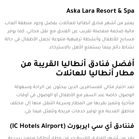
Aska Lara Resort & Spa
يعتبر من أشهر فنادق أنطاليا للعائلات بفضل وجود منطقة ألعاب
مائية ضخمة منفصلة تقريب عن الفندق مع نقل مجاني، كما يوفر
مسابح للأطفال وأنشطة ترفيهية متنوعة تجعل الأطفال في حالة
نشاط دائم بينما يستمتع الأهل بالاسترخاء.
أفضل فنادق أنطاليا القريبة من
مطار أنطاليا للعائلات
تعد اختيار مثالي للمسافرين الذين يبحثون عن الراحة وسهولة
الوصول خاصة عند السفر مع الأطفال أو الوصول في أوقات
متأخرة وتتميز بقربها من المطار وسرعة التنقل منها إلى مختلف
مناطق المدينة مع توفير خدمات مريحة وتتمثل فيما يلي:
فننادق أي سي ايربورت (IC Hotels Airport)
يعد من أشهر الفنادق القريبة جد من مطار أنطاليا ويتميز بسرعة