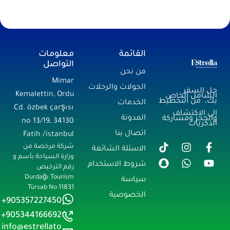
القائمة
معلومات
التواصل
من نحن
Mimar
الجولات والرحلات
حل السفر
Kemalettin, Ordu
الشامل الخاص
بك، من التخطيط
الخدمات
Cd. özbek çarşısı
إلى الاكتشاف
المدونة
والحجز ومشاركة
no 13/19, 34130
الذكريات
اتصال بنا
Fatih /istanbul
شركة مرخصة من
الاسئلة الشائعة
وزارة السياحة بأسم و
شروط الاستخدام
رقم الترخيص
Durdağı Tourism
سياسة
Türsab No 11831
الخصوصية
905357227450+
905344166692+
info@estrellato