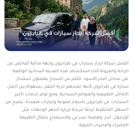
أفضل شركة ايجار سيارات في طرابزون وجهة مثالية للباحثين عن
الراحة والمرونة أثناء استكشاف هذه المدينة الساحرة الواقعة
على ساحل البحر الأسود، الكثير من السياح يفضلون استئجار
سيارة في طرابزون لأنها تمنحهم حرية التنقل بسهولة بين أجمل
الأماكن الطبيعية والمعالم السياحية، ومع توفر خدمات تأجير
السيارات في طرابزون بأسعار متنوعة وخيارات متعددة، يصبح من
السهل التخطيط لرحلة مريحة لزيارة أشهر الوجهات مثل
أوزنجول، آيدر، وهضبة حيدر نبي والاستمتاع بجمال الطبيعة
الخضراء والبحيرات الجبلية.