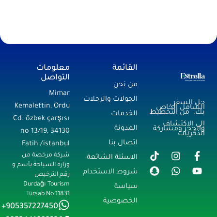
القائمة
معلومات
التواصل
من نحن
Mimar
الجولات والرحلات
حل السفر
Kemalettin, Ordu
الشامل الخاص
بك، من التخطيط
الخدمات
Cd. özbek çarşısı
إلى الاكتشاف
المدونة
والحجز ومشاركة
no 13/19, 34130
الذكريات
اتصال بنا
Fatih /istanbul
شركة مرخصة من
الاسئلة الشائعة
وزارة السياحة بأسم و
شروط الاستخدام
رقم الترخيص
Durdağı Tourism
سياسة
Türsab No 11831
الخصوصية
905357227450+