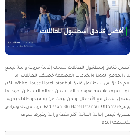
أفضل فنادق إسطنبول للعائلات تمنحك إقامة مريحة وآمنة تجمع
بين الموقع المميز والخدمات المصممة خصيصًا للعائلات، من
أهم فنادق في اسطنبول فندق White House Hotel Istanbul الذي
يتميز بغرف واسعة وموقعه القريب من معالم السلطان أحمد، ما
يسهل التنقل مع الأطفال، ولمن يبحث عن رفاهية وإطلالة بحرية،
يوفر Radisson Blu Hotel Istanbul Ottomare غرف مريحة ومرافق
عصرية تجعل إقامة العائلة أكثر متعة وراحة وغيرها سوف
نكتشفها اليوم.